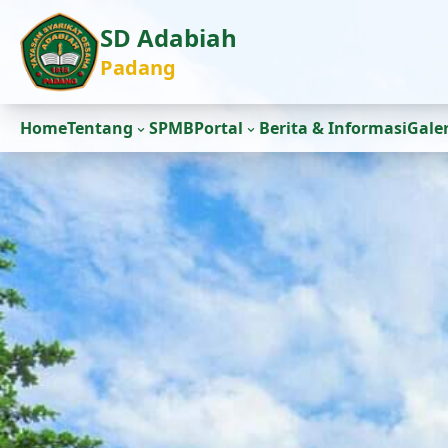
SD Adabiah
Padang
Home
Tentang
SPMB
Portal
Berita & Informasi
Galer