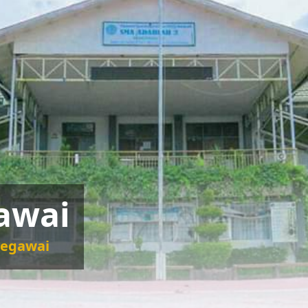
awai
Pegawai