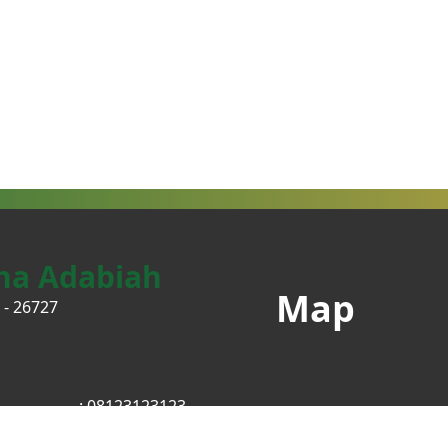
ha Adabiah
Map
 - 26727
: 08123123123
am
: @ysoadabiah