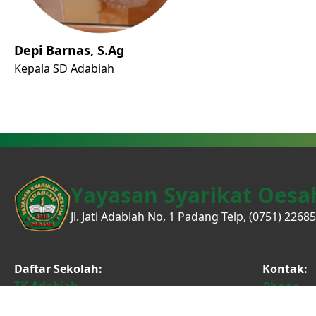
Depi Barnas, S.Ag
Kepala SD Adabiah
Yayasan Syarikat Oesa
Jl. Jati Adabiah No, 1 Padang Telp, (0751) 22685
Daftar Sekolah:
Kontak:
TK Adabiah
Phone
SD Adabiah
Instagr